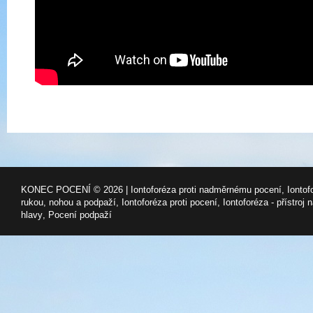
KONEC POCENÍ © 2026 |
Iontoforéza proti nadměrnému pocení
,
Ionto
rukou, nohou a podpaží
,
Iontoforéza proti pocení
,
Iontoforéza - přístroj 
hlavy
,
Pocení podpaží