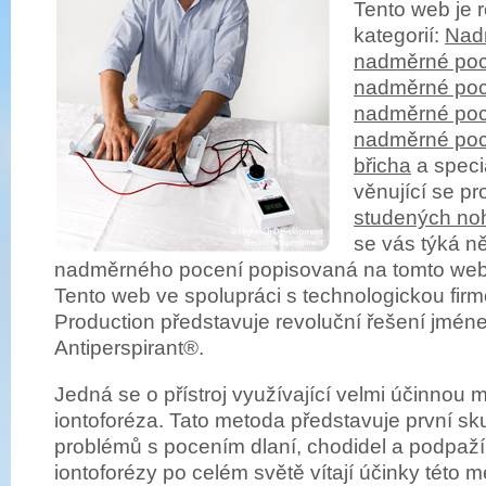
Tento web je 
kategorií:
Nad
nadměrné poc
nadměrné poc
nadměrné poc
nadměrné poc
břicha
a speci
věnující se pr
studených no
se vás týká n
nadměrného pocení popisovaná na tomto web
Tento web ve spolupráci s technologickou fir
Production představuje revoluční řešení jmén
Antiperspirant
®
.
Jedná se o přístroj využívající velmi účinnou
iontoforéza. Tato metoda představuje první sk
problémů s pocením dlaní, chodidel a podpaží
iontoforézy po celém světě vítají účinky této 