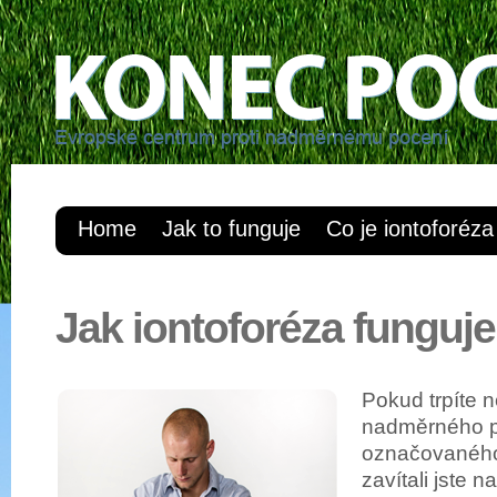
Home
Jak to funguje
Co je iontoforéza
Jak iontoforéza funguje
Pokud trpíte 
nadměrného p
označovaného
zavítali jste 